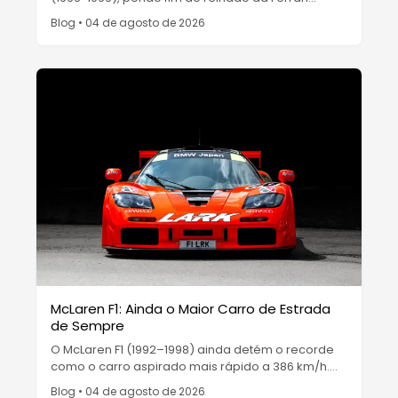
depois de Enzo ter desistido de uma compra.
Blog
•
04 de agosto de 2026
Foram construídas apenas cerca de 105 unidades
e, hoje, é um bem de luxo avaliado em milhões de
dólares.
McLaren F1: Ainda o Maior Carro de Estrada
de Sempre
O McLaren F1 (1992–1998) ainda detém o recorde
como o carro aspirado mais rápido a 386 km/h.
Com um assento de condução central, um V12
Blog
•
04 de agosto de 2026