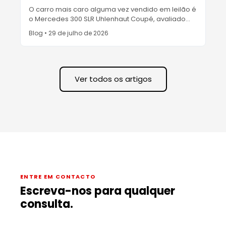
O carro mais caro alguma vez vendido em leilão é
o Mercedes 300 SLR Uhlenhaut Coupé, avaliado
em 135 milhões de euros — mas o recorde de
Blog
•
29 de julho de 2026
leilão público aberto pertence a um Ferrari de 51,7
milhões de dólares. O ranking verificado do top 10
e o que impulsiona os preços.
Ver todos os artigos
ENTRE EM CONTACTO
Escreva-nos para qualquer
consulta.