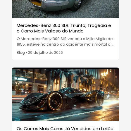
Mercedes-Benz 300 SLR: Triunfo, Tragédia e
o Carro Mais Valioso do Mundo
O Mercedes-Benz 300 SLR venceu a Mille Miglia de
1955, esteve no centro do acidente mais mortal do
automobilismo e — como o Uhlenhaut Coupé —
Blog
•
29 de julho de 2026
tornou-se o carro mais valioso alguma vez
vendido, por 135 milhões de euros.
Os Carros Mais Caros Já Vendidos em Leilão