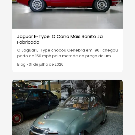
Jaguar E-Type: O Carro Mais Bonito Já
Fabricado
O Jaguar E-Type chocou Genebra em 1961, chegou
perto de 150 mph pela metade do preço de um
Ferrari e tornou-se o carro raro que o Museum of
Blog
•
31 de julho de 2026
Modern Art coleciona como design. Enzo Ferrari
chamou-o de o carro mais bonito já feito.