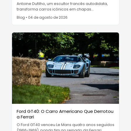
Antoine Dufilho, um escultor francês autodidata,
transforma carros icónicos em chapas
empilhadas de aço e alumínio que parecem
Blog
•
04 de agosto de 2026
mover-se à medida que se caminha à volta delas
— o automóvel tratado como arte.
Ford GT40: O Carro Americano Que Derrotou
a Ferrari
O Ford GT40 venceu Le Mans quatro anos seguidos
(1966-1969), pondo fim ao reinado da Ferrari