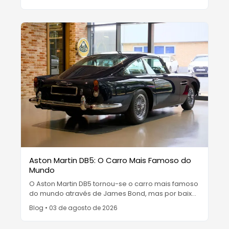
revestido a ouro e apenas 64 carros de estrada
construídos, é o auge do hipercarro analógico.
Aston Martin DB5: O Carro Mais Famoso do
Mundo
O Aston Martin DB5 tornou-se o carro mais famoso
do mundo através de James Bond, mas por baixo
da fama esconde-se um raro grand tourer
Blog
•
03 de agosto de 2026
construído à mão com 233 km/h e do qual foram
produzidas apenas 1.059 unidades.