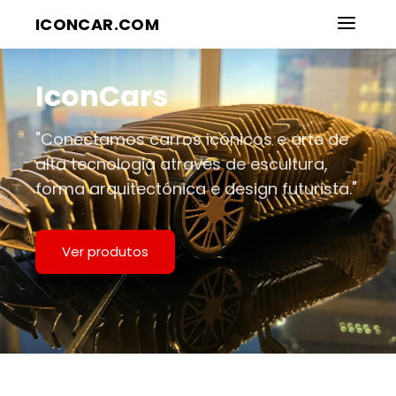
ICONCAR.COM
IconCars
"Conectamos carros icónicos e arte de
alta tecnologia através de escultura,
forma arquitectónica e design futurista."
Ver produtos