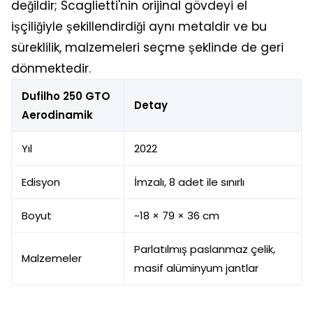
değildir; Scaglietti'nin orijinal gövdeyi el
işçiliğiyle şekillendirdiği aynı metaldir ve bu
süreklilik, malzemeleri seçme şeklinde de geri
dönmektedir.
Dufilho 250 GTO
Detay
Aerodinamik
Yıl
2022
Edisyon
İmzalı, 8 adet ile sınırlı
Boyut
~18 × 79 × 36 cm
Parlatılmış paslanmaz çelik,
Malzemeler
masif alüminyum jantlar