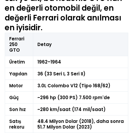
en değerli otomobil değil, en
değerli Ferrari olarak anılması
en iyisidir.
Ferrari
250
Detay
GTO
Üretim
1962–1964
Yapılan
36 (33 Seri I, 3 Seri II)
Motor
3.0L Colombo V12 (Tipo 168/62)
Güç
~296 hp (300 PS) 7.500 rpm'de
Son hız
~280 km/saat (174 mil/saat)
Satış
48.4 Milyon Dolar (2018), daha sonra
rekoru
51.7 Milyon Dolar (2023)