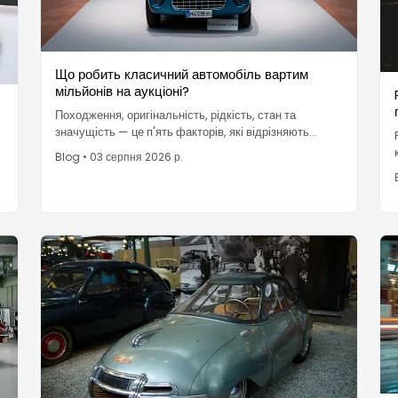
Що робить класичний автомобіль вартим
мільйонів на аукціоні?
Походження, оригінальність, рідкість, стан та
значущість — це п'ять факторів, які відрізняють
класику вартістю в мільйон доларів від її звичайного
Blog
•
03 серпня 2026 р.
двійника на аукціоні.