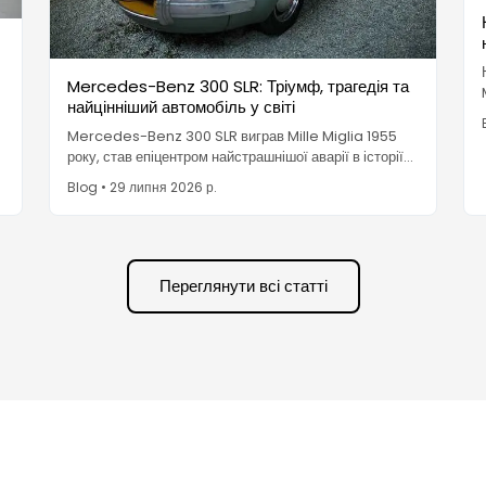
Mercedes-Benz 300 SLR: Тріумф, трагедія та
найцінніший автомобіль у світі
Mercedes-Benz 300 SLR виграв Mille Miglia 1955
року, став епіцентром найстрашнішої аварії в історії
автоспорту та, як Uhlenhaut Coupé, став
Blog
•
29 липня 2026 р.
найдорожчим автомобілем, коли-небудь проданим,
за 135 мільйонів євро.
Переглянути всі статті