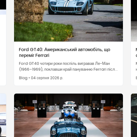
Ford GT40: Американський автомобіль, що
переміг Ferrari
Ford GT40 чотири роки поспіль вигравав Ле-Ман
(1966–1969), поклавши край пануванню Ferrari після
того, як Енцо відмовився від угоди про купівлю. Було
Blog
•
04 серпня 2026 р.
випущено лише близько 105 одиниць, і сьогодні це
багатомільйонна "блакитна фішка".