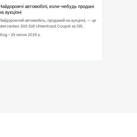
Найдорожчі автомобілі, коли-небудь продані
на аукціоні
Найдорожчий автомобіль, проданий на аукціоні, — це
Mercedes 300 SLR Uhlenhaut Coupé за 135
мільйонів євро. Однак рекорд публічних торгів
Blog
•
29 липня 2026 р.
належить Ferrari за 51,7 мільйона доларів.
Перевірений топ-10 рейтинг та чинники, що
впливають на ціни.