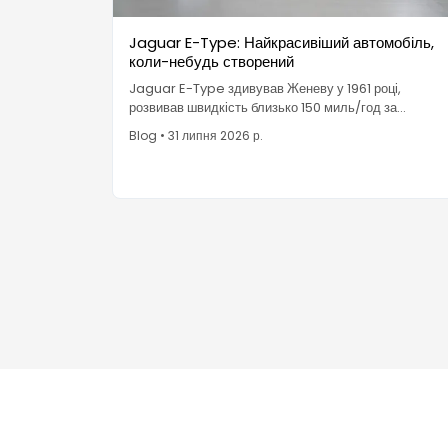
Jaguar E-Type: Найкрасивіший автомобіль,
коли-небудь створений
Jaguar E-Type здивував Женеву у 1961 році,
розвивав швидкість близько 150 миль/год за
половину ціни Ferrari і став рідкісним автомобілем,
Blog
•
31 липня 2026 р.
який Музей сучасного мистецтва збирає як дизайн.
Енцо Феррарі назвав його найкрасивішим
автомобілем, коли-небудь створеним.