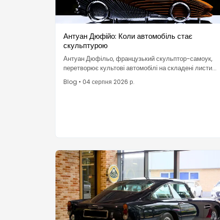
Антуан Дюфійо: Коли автомобіль стає
скульптурою
Антуан Дюфільо, французький скульптор-самоук,
перетворює культові автомобілі на складені листи
сталі та алюмінію, які, здається, рухаються, коли ви
Blog
•
04 серпня 2026 р.
обходите їх — автомобіль, представлений як
мистецтво.