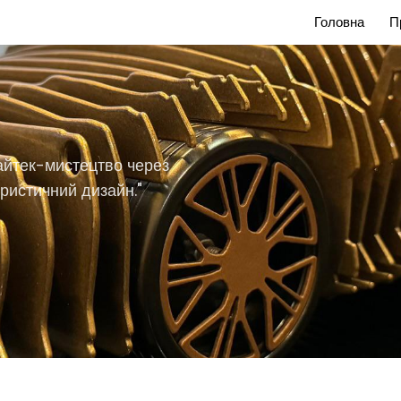
Головна
П
хайтек-мистецтво через
ристичний дизайн."