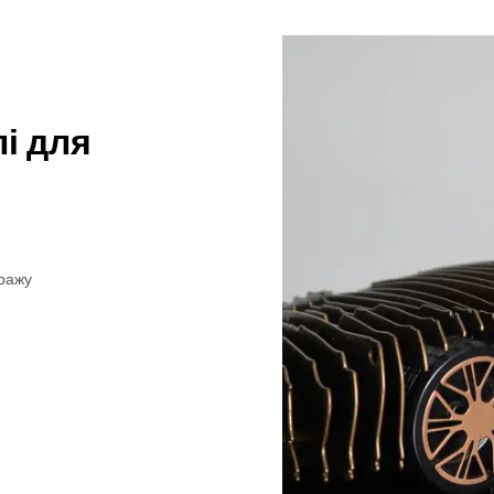
і для
аражу