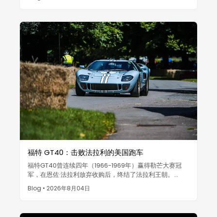
福特 GT40：击败法拉利的美国跑车
福特GT40曾连续四年（1966-1969年）赢得勒芒大赛冠
军，在恩佐·法拉利放弃收购后，终结了法拉利王朝。
GT40仅生产了约105辆，如今已成为价值数百万美元的蓝
Blog
•
2026年8月04日
筹股。