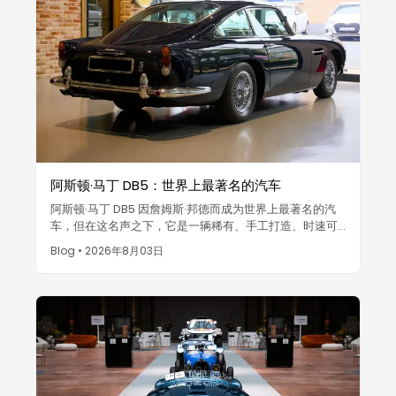
阿斯顿·马丁 DB5：世界上最著名的汽车
阿斯顿·马丁 DB5 因詹姆斯·邦德而成为世界上最著名的汽
车，但在这名声之下，它是一辆稀有、手工打造、时速可
达 145 英里（约 233 公里/小时）的旅行轿跑车，仅生产
Blog
•
2026年8月03日
了 1,059 辆。